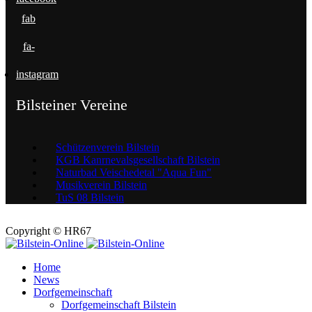
fab
fa-
instagram
Bilsteiner Vereine
Schützenverein Bilstein
KGB Kanrnevalsgesellschaft Bilstein
Naturbad Veischedetal "Aqua Fun"
Musikverein Bilstein
TuS 08 Bilstein
Copyright © HR67
Home
News
Dorfgemeinschaft
Dorfgemeinschaft Bilstein