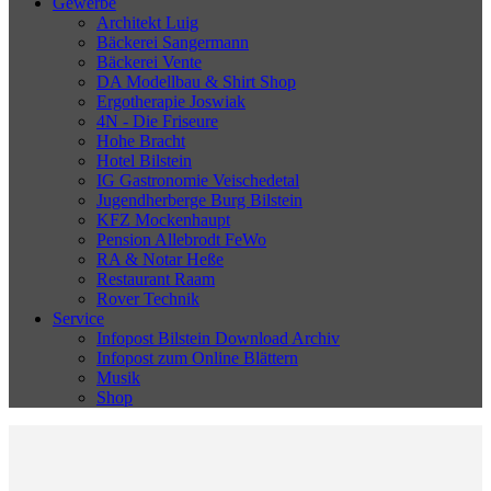
Gewerbe
Architekt Luig
Bäckerei Sangermann
Bäckerei Vente
DA Modellbau & Shirt Shop
Ergotherapie Joswiak
4N - Die Friseure
Hohe Bracht
Hotel Bilstein
IG Gastronomie Veischedetal
Jugendherberge Burg Bilstein
KFZ Mockenhaupt
Pension Allebrodt FeWo
RA & Notar Heße
Restaurant Raam
Rover Technik
Service
Infopost Bilstein Download Archiv
Infopost zum Online Blättern
Musik
Shop