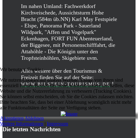
Im nahen Umland: Fachwerkdorf
Kirchveischede, Aussichtsturm Hohe
Bracht (584m üb.NN) Karl May Festspiele
- Elspe, Panorama Park - Sauerland
Wildpark, "Affen und Vogelpark"
Eckenhagen, FORT FUN Abenteuerland,
der Biggesee, mit Personenschifffahrt, die
Attahöhle - Die Königin unter den
Tropfsteinhöhlen, Skigebiete uvm.
Wir benutzen Cookies
Alles weitere über den Tourismus &
Freizeit finden Sie auf der Seite:
Wir nutzen Cookies auf unserer Website. Einige von ihnen sind
!
WWW.BILSTEIN-TOURISMUS.DE
essenziell für den Betrieb der Seite, während andere uns helfen, diese
Website und die Nutzererfahrung zu verbessern (Tracking Cookies).
Sie können selbst entscheiden, ob Sie die Cookies zulassen möchten.
Bitte beachten Sie, dass bei einer Ablehnung womöglich nicht mehr
alle Funktionalitäten der Seite zur Verfügung stehen.
Akzeptieren
Ablehnen
Weitere Informationen
|
Impressum
Die letzten Nachrichten