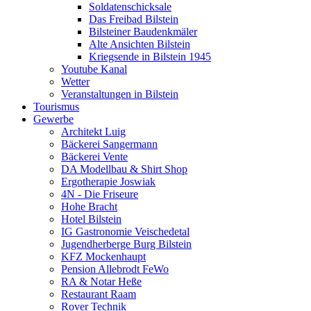
Soldatenschicksale
Das Freibad Bilstein
Bilsteiner Baudenkmäler
Alte Ansichten Bilstein
Kriegsende in Bilstein 1945
Youtube Kanal
Wetter
Veranstaltungen in Bilstein
Tourismus
Gewerbe
Architekt Luig
Bäckerei Sangermann
Bäckerei Vente
DA Modellbau & Shirt Shop
Ergotherapie Joswiak
4N - Die Friseure
Hohe Bracht
Hotel Bilstein
IG Gastronomie Veischedetal
Jugendherberge Burg Bilstein
KFZ Mockenhaupt
Pension Allebrodt FeWo
RA & Notar Heße
Restaurant Raam
Rover Technik