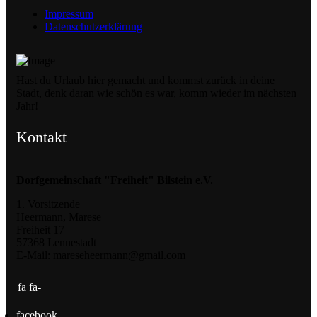
Impressum
Datenschutzerklärung
Hast du Urlaub hier gemacht und kommst zurück in deine
Stadt, denk daran wie schön es war, komm wieder im nächsten
Jahr!
Kontakt
Dorfgemeinschaft "Freiheit" Bilstein e.V.
1. Vorsitzende
Heermann, Marese
Freiheit 17
57368 Lennestadt
E-Mail: mareseheermann@gmail.com
fa fa-
facebook