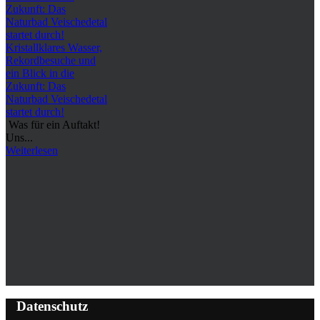
Kristallklares Wasser,
Rekordbesuche und
ein Blick in die
Zukunft: Das
Naturbad Veischedetal
startet durch!
Was für ein Auftakt!
Uns...
Weiterlesen
Datenschutz