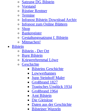
Satzung DG Bilstein
Vorstand
Rüstige Rentner
Termine
Infopost Bilstein Download Archiv
Infopost zum Online Blättern
Shop
Bankregister
Gestaltungssatzung f. Bilstein
Mitmachen!
Bilstein
Bilstein - Der Ort
Burg Bilstein
Kriegerehrenmal Löwe
Geschichte
Bilsteins Geschichte
Lowwerhannes
Jupp Steinhoff Maler
Großbrand 1827
Tragisches Unglück 1934
Großbrand 1964
Amt Bilstein
Die Gleislose
Daten aus der Geschichte
Bilsteiner Wurzeln