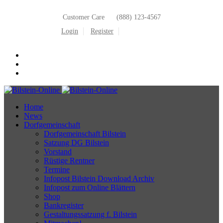
Customer Care
(888) 123-4567
Login
Register
Home
News
Dorfgemeinschaft
Dorfgemeinschaft Bilstein
Satzung DG Bilstein
Vorstand
Rüstige Rentner
Termine
Infopost Bilstein Download Archiv
Infopost zum Online Blättern
Shop
Bankregister
Gestaltungssatzung f. Bilstein