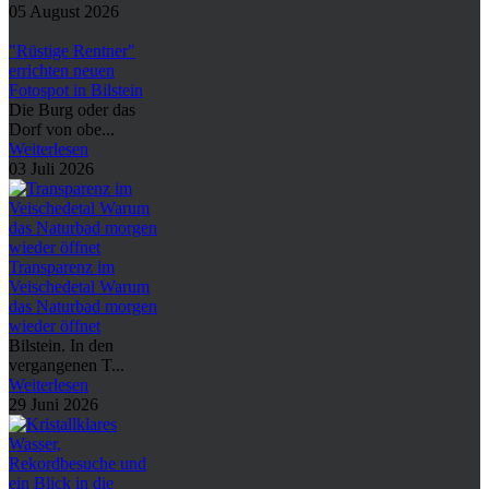
05 August 2026
"Rüstige Rentner"
errichten neuen
Fotospot in Bilstein
Die Burg oder das
Dorf von obe...
Weiterlesen
03 Juli 2026
Transparenz im
Veischedetal Warum
das Naturbad morgen
wieder öffnet
Bilstein. In den
vergangenen T...
Weiterlesen
29 Juni 2026