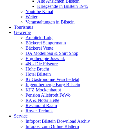
Alte Ansichten Bilstein
Kriegsende in Bilstein 1945
Youtube Kanal
Wetter
Veranstaltungen in Bilstein
Tourismus
Gewerbe
Architekt Luig
Bäckerei Sangermann
Bäckerei Vente
DA Modellbau & Shirt Shop
Ergotherapie Joswiak
4N - Die Friseure
Hohe Bracht
Hotel Bilstein
IG Gastronomie Veischedetal
Jugendherberge Burg Bilstein
KFZ Mockenhaupt
Pension Allebrodt FeWo
RA & Notar Heße
Restaurant Raam
Rover Technik
Service
Infopost Bilstein Download Archiv
Infopost zum Online Blättern