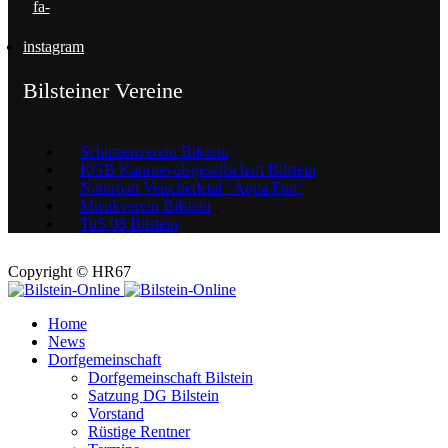
fa-
instagram
Bilsteiner Vereine
Schützenverein Bilstein
KGB Kanrnevalsgesellschaft Bilstein
Naturbad Veischedetal "Aqua Fun"
Musikverein Bilstein
TuS 08 Bilstein
Copyright © HR67
Home
News
Dorfgemeinschaft
Dorfgemeinschaft Bilstein
Satzung DG Bilstein
Vorstand
Rüstige Rentner