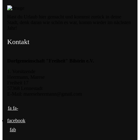
Hast du Urlaub hier gemacht und kommst zurück in deine
Stadt, denk daran wie schön es war, komm wieder im nächsten
Jahr!
Kontakt
Dorfgemeinschaft "Freiheit" Bilstein e.V.
1. Vorsitzende
Heermann, Marese
Freiheit 17
57368 Lennestadt
E-Mail: mareseheermann@gmail.com
fa fa-
facebook
fab