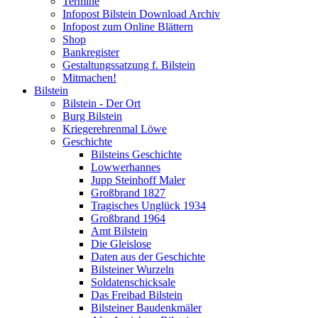
Termine
Infopost Bilstein Download Archiv
Infopost zum Online Blättern
Shop
Bankregister
Gestaltungssatzung f. Bilstein
Mitmachen!
Bilstein
Bilstein - Der Ort
Burg Bilstein
Kriegerehrenmal Löwe
Geschichte
Bilsteins Geschichte
Lowwerhannes
Jupp Steinhoff Maler
Großbrand 1827
Tragisches Unglück 1934
Großbrand 1964
Amt Bilstein
Die Gleislose
Daten aus der Geschichte
Bilsteiner Wurzeln
Soldatenschicksale
Das Freibad Bilstein
Bilsteiner Baudenkmäler