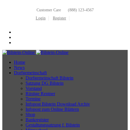
Customer Care
(888) 123-4567
Login
Register
Home
News
Dorfgemeinschaft
Dorfgemeinschaft Bilstein
Satzung DG Bilstein
Vorstand
Rüstige Rentner
Termine
Infopost Bilstein Download Archiv
Infopost zum Online Blättern
Shop
Bankregister
Gestaltungssatzung f. Bilstein