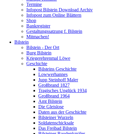
Termine
Infopost Bilstein Download Archiv
Infopost zum Online Blättern
Shop
Bankregister
Gestaltungssatzung f. Bilstein
Mitmachen!
Bilstein
Bilstein - Der Ort
Burg Bilstein
Kriegerehrenmal Löwe
Geschichte
Bilsteins Geschichte
Lowwerhannes
Jupp Steinhoff Maler
Großbrand 1827
Tragisches Unglück 1934
Großbrand 1964
Amt Bilstein
Die Gleislose
Daten aus der Geschichte
Bilsteiner Wurzeln
Soldatenschicksale
Das Freibad Bilstein
Bilsteiner Baudenkmäler