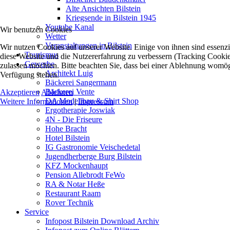
Alte Ansichten Bilstein
Kriegsende in Bilstein 1945
Youtube Kanal
Wir benutzen Cookies
Wetter
Veranstaltungen in Bilstein
Wir nutzen Cookies auf unserer Website. Einige von ihnen sind essenzie
Tourismus
diese Website und die Nutzererfahrung zu verbessern (Tracking Cookies
Gewerbe
zulassen möchten. Bitte beachten Sie, dass bei einer Ablehnung womögli
Architekt Luig
Verfügung stehen.
Bäckerei Sangermann
Bäckerei Vente
Akzeptieren
Ablehnen
DA Modellbau & Shirt Shop
Weitere Informationen
|
Impressum
Ergotherapie Joswiak
4N - Die Friseure
Hohe Bracht
Hotel Bilstein
IG Gastronomie Veischedetal
Jugendherberge Burg Bilstein
KFZ Mockenhaupt
Pension Allebrodt FeWo
RA & Notar Heße
Restaurant Raam
Rover Technik
Service
Infopost Bilstein Download Archiv