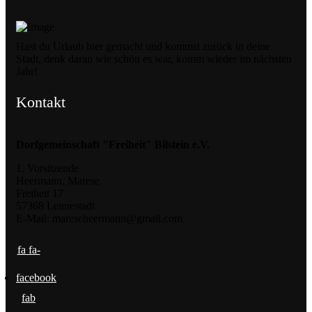
Hast du Urlaub hier gemacht und kommst zurück in deine
Stadt, denk daran wie schön es war, komm wieder im nächsten
Jahr!
Kontakt
Dorfgemeinschaft "Freiheit" Bilstein e.V.
1. Vorsitzende
Heermann, Marese
Freiheit 17
57368 Lennestadt
E-Mail: mareseheermann@gmail.com
fa fa-
facebook
fab