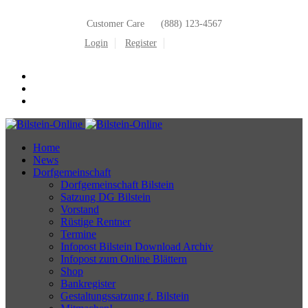
Customer Care
(888) 123-4567
Login
Register
Home
News
Dorfgemeinschaft
Dorfgemeinschaft Bilstein
Satzung DG Bilstein
Vorstand
Rüstige Rentner
Termine
Infopost Bilstein Download Archiv
Infopost zum Online Blättern
Shop
Bankregister
Gestaltungssatzung f. Bilstein