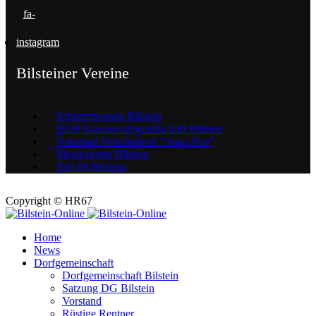
fa-
instagram
Bilsteiner Vereine
Schützenverein Bilstein
KGB Kanrnevalsgesellschaft Bilstein
Naturbad Veischedetal "Aqua Fun"
Musikverein Bilstein
TuS 08 Bilstein
Copyright © HR67
Home
News
Dorfgemeinschaft
Dorfgemeinschaft Bilstein
Satzung DG Bilstein
Vorstand
Rüstige Rentner