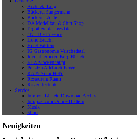
Gewerbe
Architekt Luig
Bäckerei Sangermann
Bäckerei Vente
DA Modellbau & Shirt Shop
Ergotherapie Joswiak
4N - Die Friseure
Hohe Bracht
Hotel Bilstein
IG Gastronomie Veischedetal
Jugendherberge Burg Bilstein
KFZ Mockenhaupt
Pension Allebrodt FeWo
RA & Notar Heße
Restaurant Raam
Rover Technik
Service
Infopost Bilstein Download Archiv
Infopost zum Online Blättern
Musik
Shop
Neuigkeiten