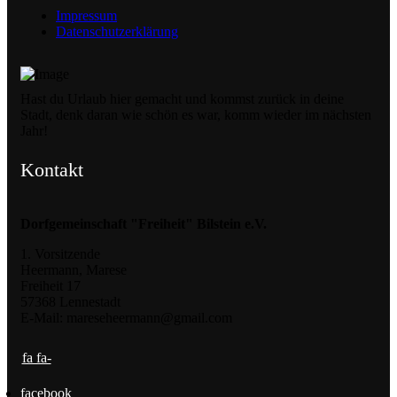
Impressum
Datenschutzerklärung
Hast du Urlaub hier gemacht und kommst zurück in deine
Stadt, denk daran wie schön es war, komm wieder im nächsten
Jahr!
Kontakt
Dorfgemeinschaft "Freiheit" Bilstein e.V.
1. Vorsitzende
Heermann, Marese
Freiheit 17
57368 Lennestadt
E-Mail: mareseheermann@gmail.com
fa fa-
facebook