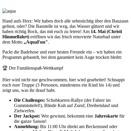
Hand aufs Herz: Wir haben doch alle sehnsüchtig über den Bauzaun
gelinst, oder? Die Baustelle ist weg, das Wasser glitzert und wir
haben richtig Bock, das mit euch zu feiern! Am
14. Mai (Christi
Himmelfahrt)
eröffnen wir das frisch renovierte Naturbad unter
dem Motto
„AquaFun"
.
Packt die Badehose und eure besten Freunde ein – wir haben ein
Programm gebastelt, bei dem garantiert kein Auge trocken bleibt:
🏆 Der Familienspaß-Wettkampf
Hier wird nicht nur geschwommen, hier wird gearbeitet! Schnappt
euch eure Truppe (3 Personen, mindestens ein Kind bis 14) und
zeigt uns, was ihr drauf habt.
Die Challenges:
Schubkarren-Rallye (der Fahrer im
Gummistiefel!), Blinde Kuh auf Zuruf, Dreibeinlauf und
Zielwerfen.
Der Jackpot:
Wer gewinnt, bekommt eine
Jahreskarte
für
die ganze Saison!
Anmeldung:
Bis 11:00 Uhr direkt am Beckenrand oder