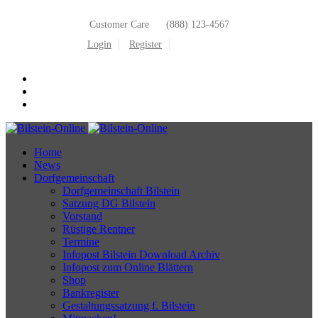
Customer Care
(888) 123-4567
Login
Register
Home
News
Dorfgemeinschaft
Dorfgemeinschaft Bilstein
Satzung DG Bilstein
Vorstand
Rüstige Rentner
Termine
Infopost Bilstein Download Archiv
Infopost zum Online Blättern
Shop
Bankregister
Gestaltungssatzung f. Bilstein