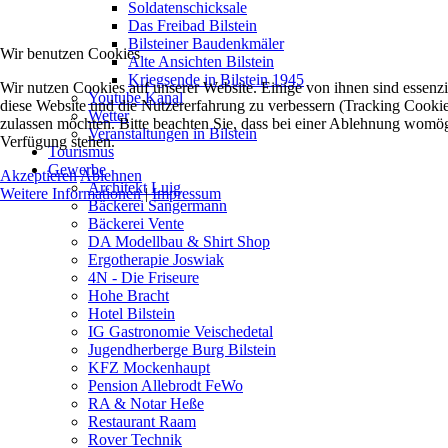
Soldatenschicksale
Das Freibad Bilstein
Bilsteiner Baudenkmäler
Wir benutzen Cookies
Alte Ansichten Bilstein
Kriegsende in Bilstein 1945
Wir nutzen Cookies auf unserer Website. Einige von ihnen sind essenzie
Youtube Kanal
diese Website und die Nutzererfahrung zu verbessern (Tracking Cookies
Wetter
zulassen möchten. Bitte beachten Sie, dass bei einer Ablehnung womögli
Veranstaltungen in Bilstein
Verfügung stehen.
Tourismus
Gewerbe
Akzeptieren
Ablehnen
Architekt Luig
Weitere Informationen
|
Impressum
Bäckerei Sangermann
Bäckerei Vente
DA Modellbau & Shirt Shop
Ergotherapie Joswiak
4N - Die Friseure
Hohe Bracht
Hotel Bilstein
IG Gastronomie Veischedetal
Jugendherberge Burg Bilstein
KFZ Mockenhaupt
Pension Allebrodt FeWo
RA & Notar Heße
Restaurant Raam
Rover Technik