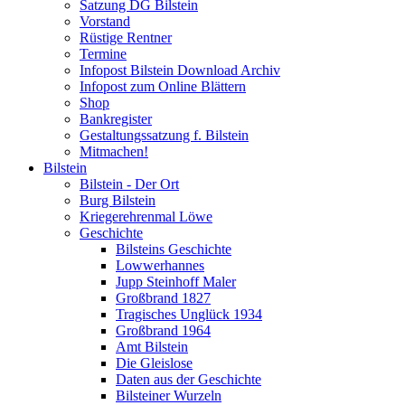
Satzung DG Bilstein
Vorstand
Rüstige Rentner
Termine
Infopost Bilstein Download Archiv
Infopost zum Online Blättern
Shop
Bankregister
Gestaltungssatzung f. Bilstein
Mitmachen!
Bilstein
Bilstein - Der Ort
Burg Bilstein
Kriegerehrenmal Löwe
Geschichte
Bilsteins Geschichte
Lowwerhannes
Jupp Steinhoff Maler
Großbrand 1827
Tragisches Unglück 1934
Großbrand 1964
Amt Bilstein
Die Gleislose
Daten aus der Geschichte
Bilsteiner Wurzeln