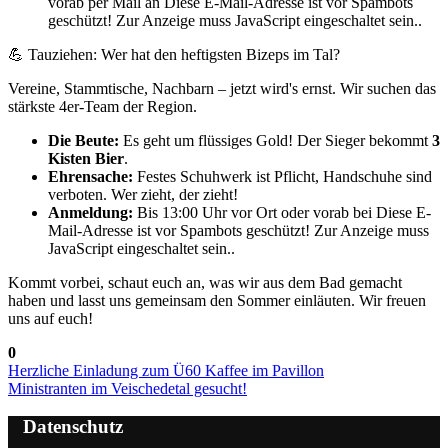
vorab per Mail an
Diese E-Mail-Adresse ist vor Spambots
geschützt! Zur Anzeige muss JavaScript eingeschaltet sein.
.
💪 Tauziehen: Wer hat den heftigsten Bizeps im Tal?
Vereine, Stammtische, Nachbarn – jetzt wird's ernst. Wir suchen das
stärkste 4er-Team der Region.
Die Beute:
Es geht um flüssiges Gold! Der Sieger bekommt
3
Kisten Bier
.
Ehrensache:
Festes Schuhwerk ist Pflicht, Handschuhe sind
verboten. Wer zieht, der zieht!
Anmeldung:
Bis 13:00 Uhr vor Ort oder vorab bei
Diese E-
Mail-Adresse ist vor Spambots geschützt! Zur Anzeige muss
JavaScript eingeschaltet sein.
.
Kommt vorbei, schaut euch an, was wir aus dem Bad gemacht
haben und lasst uns gemeinsam den Sommer einläuten. Wir freuen
uns auf euch!
0
Herzliche Einladung zum Ü60 Kaffee im Pavillon
Ministranten im Veischedetal gesucht!
Datenschutz