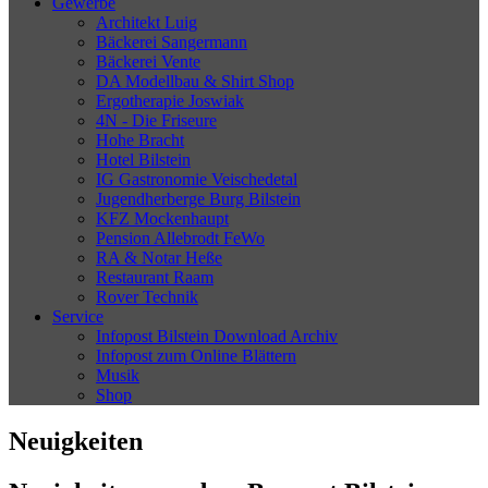
Gewerbe
Architekt Luig
Bäckerei Sangermann
Bäckerei Vente
DA Modellbau & Shirt Shop
Ergotherapie Joswiak
4N - Die Friseure
Hohe Bracht
Hotel Bilstein
IG Gastronomie Veischedetal
Jugendherberge Burg Bilstein
KFZ Mockenhaupt
Pension Allebrodt FeWo
RA & Notar Heße
Restaurant Raam
Rover Technik
Service
Infopost Bilstein Download Archiv
Infopost zum Online Blättern
Musik
Shop
Neuigkeiten