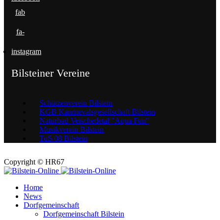
fab
fa-
instagram
Bilsteiner Vereine
Schützenverein Bilstein
KGB Kanrnevalsgesellschaft Bilstein
Naturbad Veischedetal "Aqua Fun"
Musikverein Bilstein
TuS 08 Bilstein
Copyright © HR67
Home
News
Dorfgemeinschaft
Dorfgemeinschaft Bilstein