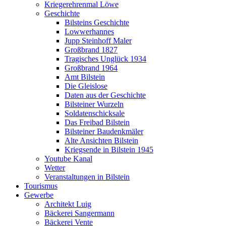
Kriegerehrenmal Löwe
Geschichte
Bilsteins Geschichte
Lowwerhannes
Jupp Steinhoff Maler
Großbrand 1827
Tragisches Unglück 1934
Großbrand 1964
Amt Bilstein
Die Gleislose
Daten aus der Geschichte
Bilsteiner Wurzeln
Soldatenschicksale
Das Freibad Bilstein
Bilsteiner Baudenkmäler
Alte Ansichten Bilstein
Kriegsende in Bilstein 1945
Youtube Kanal
Wetter
Veranstaltungen in Bilstein
Tourismus
Gewerbe
Architekt Luig
Bäckerei Sangermann
Bäckerei Vente