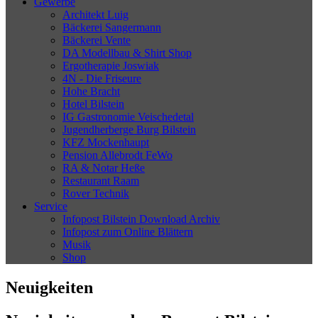
Gewerbe
Architekt Luig
Bäckerei Sangermann
Bäckerei Vente
DA Modellbau & Shirt Shop
Ergotherapie Joswiak
4N - Die Friseure
Hohe Bracht
Hotel Bilstein
IG Gastronomie Veischedetal
Jugendherberge Burg Bilstein
KFZ Mockenhaupt
Pension Allebrodt FeWo
RA & Notar Heße
Restaurant Raam
Rover Technik
Service
Infopost Bilstein Download Archiv
Infopost zum Online Blättern
Musik
Shop
Neuigkeiten