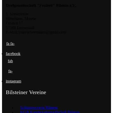
Dorfgemeinschaft "Freiheit" Bilstein e.V.
1. Vorsitzende
Heermann, Marese
Freiheit 17
57368 Lennestadt
E-Mail: mareseheermann@gmail.com
fa fa-
facebook
fab
fa-
instagram
Bilsteiner Vereine
Schützenverein Bilstein
KGB Kanrnevalsgesellschaft Bilstein