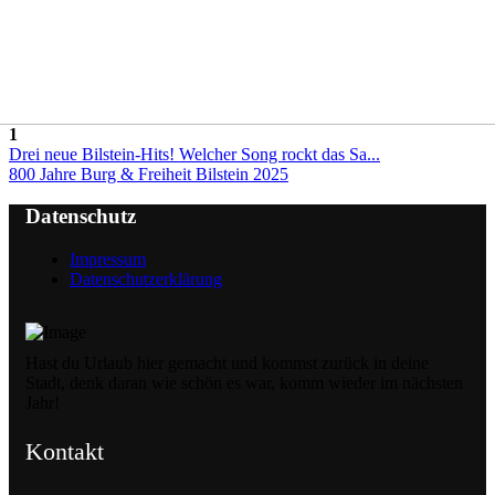
1
Drei neue Bilstein-Hits! Welcher Song rockt das Sa...
800 Jahre Burg & Freiheit Bilstein 2025
Datenschutz
Impressum
Datenschutzerklärung
Hast du Urlaub hier gemacht und kommst zurück in deine
Stadt, denk daran wie schön es war, komm wieder im nächsten
Jahr!
Kontakt