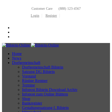
Customer Care
(888) 123-4567
Login
Register
Home
News
Dorfgemeinschaft
Dorfgemeinschaft Bilstein
Satzung DG Bilstein
Vorstand
Rüstige Rentner
Termine
Infopost Bilstein Download Archiv
Infopost zum Online Blättern
Shop
Bankregister
Gestaltungssatzung f. Bilstein