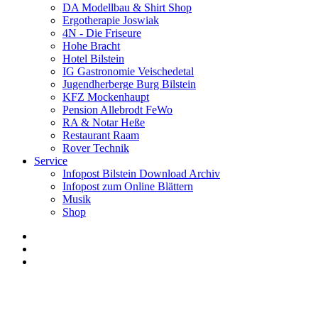
DA Modellbau & Shirt Shop
Ergotherapie Joswiak
4N - Die Friseure
Hohe Bracht
Hotel Bilstein
IG Gastronomie Veischedetal
Jugendherberge Burg Bilstein
KFZ Mockenhaupt
Pension Allebrodt FeWo
RA & Notar Heße
Restaurant Raam
Rover Technik
Service
Infopost Bilstein Download Archiv
Infopost zum Online Blättern
Musik
Shop